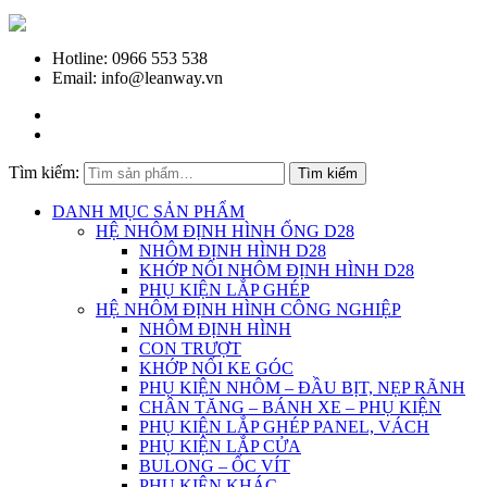
Hotline: 0966 553 538
Email: info@leanway.vn
Tìm kiếm:
Tìm kiếm
DANH MỤC SẢN PHẨM
HỆ NHÔM ĐỊNH HÌNH ỐNG D28
NHÔM ĐỊNH HÌNH D28
KHỚP NỐI NHÔM ĐỊNH HÌNH D28
PHỤ KIỆN LẮP GHÉP
HỆ NHÔM ĐỊNH HÌNH CÔNG NGHIỆP
NHÔM ĐỊNH HÌNH
CON TRƯỢT
KHỚP NỐI KE GÓC
PHỤ KIỆN NHÔM – ĐẦU BỊT, NẸP RÃNH
CHÂN TĂNG – BÁNH XE – PHỤ KIỆN
PHỤ KIỆN LẮP GHÉP PANEL, VÁCH
PHỤ KIỆN LẮP CỬA
BULONG – ỐC VÍT
PHỤ KIỆN KHÁC