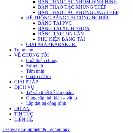
BÀN THAO TÁC NHÔM ĐỊNH HÌNH
BÀN THAO TÁC KHUNG THÉP
BÀN THAO TÁC KHUNG ỐNG THÉP
HỆ THỐNG BĂNG TẢI CÔNG NGHIỆP
BĂNG TẢI PVC
BĂNG TẢI XÍCH NHỰA
BĂNG TẢI CON LĂN
PHỤ KIỆN BĂNG TẢI
GIẢI PHÁP KARAKURI
Trang chủ
VỀ CHÚNG TÔI
Giới thiệu chung
Sứ mệnh
Tầm nhìn
Giá trị cốt lõi
GIẢI PHÁP
DỊCH VỤ
Tư vấn thiết kế sản phẩm
Cung cấp linh kiện – vật tư
Lắp đặt tại công trình
DỰ ÁN
TIN TỨC
LIÊN HỆ
Leanway Equipment & Technology