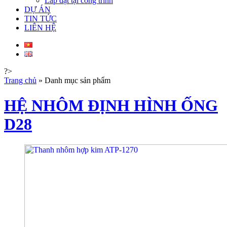
Lắp đặt tại công trình
DỰ ÁN
TIN TỨC
LIÊN HỆ
?>
Trang chủ
»
Danh mục sản phẩm
HỆ NHÔM ĐỊNH HÌNH ỐNG
D28