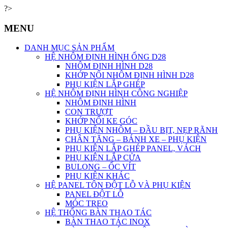
?>
MENU
DANH MỤC SẢN PHẨM
HỆ NHÔM ĐỊNH HÌNH ỐNG D28
NHÔM ĐỊNH HÌNH D28
KHỚP NỐI NHÔM ĐỊNH HÌNH D28
PHỤ KIỆN LẮP GHÉP
HỆ NHÔM ĐỊNH HÌNH CÔNG NGHIỆP
NHÔM ĐỊNH HÌNH
CON TRƯỢT
KHỚP NỐI KE GÓC
PHỤ KIỆN NHÔM – ĐẦU BỊT, NẸP RÃNH
CHÂN TĂNG – BÁNH XE – PHỤ KIỆN
PHỤ KIỆN LẮP GHÉP PANEL, VÁCH
PHỤ KIỆN LẮP CỬA
BULONG – ỐC VÍT
PHỤ KIỆN KHÁC
HỆ PANEL TÔN ĐỘT LỖ VÀ PHỤ KIỆN
PANEL ĐỘT LỖ
MÓC TREO
HỆ THỐNG BÀN THAO TÁC
BÀN THAO TÁC INOX