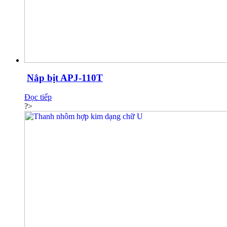
Nắp bịt APJ-110T
Đọc tiếp
?>