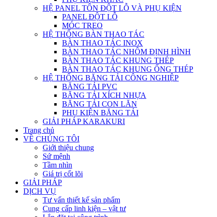
HỆ PANEL TÔN ĐỘT LỖ VÀ PHỤ KIỆN
PANEL ĐỘT LỖ
MÓC TREO
HỆ THỐNG BÀN THAO TÁC
BÀN THAO TÁC INOX
BÀN THAO TÁC NHÔM ĐỊNH HÌNH
BÀN THAO TÁC KHUNG THÉP
BÀN THAO TÁC KHUNG ỐNG THÉP
HỆ THỐNG BĂNG TẢI CÔNG NGHIỆP
BĂNG TẢI PVC
BĂNG TẢI XÍCH NHỰA
BĂNG TẢI CON LĂN
PHỤ KIỆN BĂNG TẢI
GIẢI PHÁP KARAKURI
Trang chủ
VỀ CHÚNG TÔI
Giới thiệu chung
Sứ mệnh
Tầm nhìn
Giá trị cốt lõi
GIẢI PHÁP
DỊCH VỤ
Tư vấn thiết kế sản phẩm
Cung cấp linh kiện – vật tư