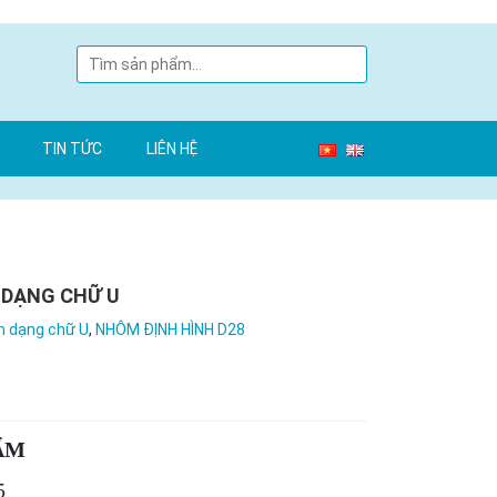
TIN TỨC
LIÊN HỆ
 DẠNG CHỮ U
m dạng chữ U
,
NHÔM ĐỊNH HÌNH D28
ẨM
5