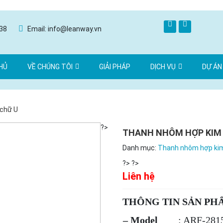
538
Email: info@leanway.vn
HỦ
VỀ CHÚNG TÔI
GIẢI PHÁP
DỊCH VỤ
DỰ ÁN
chữ U
?>
THANH NHÔM HỢP KIM
Danh mục:
Thanh nhôm hợp ki
?>
?>
Liên hệ
THÔNG TIN SẢN PH
– Model
: ARF-281