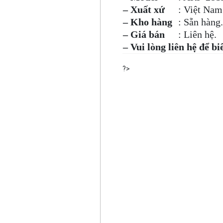
– Xuất xứ
: Việt Nam
– Kho hàng
: Sẵn hàng
– Giá bán
: Liên hệ.
– Vui lòng liên hệ để bi
?>